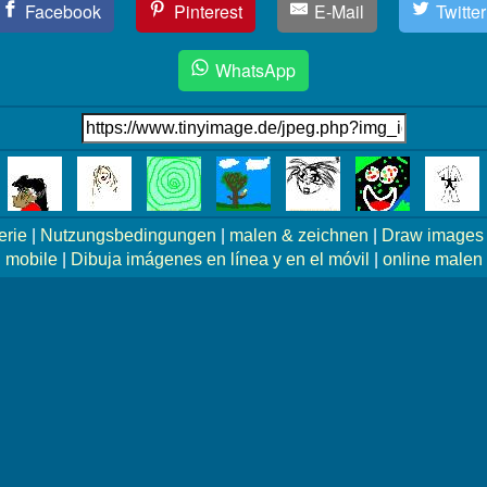
Facebook
Pinterest
E-Mail
Twitter
WhatsApp
erie
|
Nutzungsbedingungen
|
malen & zeichnen
|
Draw images 
mobile
|
Dibuja imágenes en línea y en el móvil
|
online malen