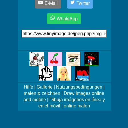
E-Mail
Twitter
WhatsApp
Link
auf's
Bild
Mehr
Bilder!
Hilfe
|
Gallerie
|
Nutzungsbedingungen
|
malen & zeichnen
|
Draw images online
and mobile
|
Dibuja imágenes en línea y
en el móvil
|
online malen