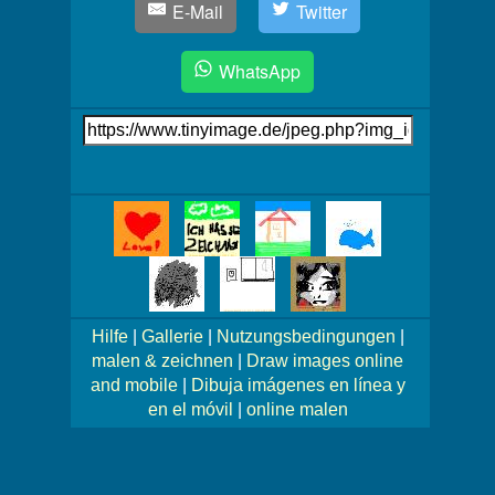
E-Mail
Twitter
WhatsApp
Link
auf's
Bild
Mehr
Bilder!
Hilfe
|
Gallerie
|
Nutzungsbedingungen
|
malen & zeichnen
|
Draw images online
and mobile
|
Dibuja imágenes en línea y
en el móvil
|
online malen