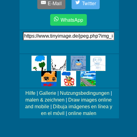
E-Mail
Twitter
WhatsApp
Link
auf's
Bild
Mehr
Bilder!
Hilfe
|
Gallerie
|
Nutzungsbedingungen
|
malen & zeichnen
|
Draw images online
and mobile
|
Dibuja imágenes en línea y
en el móvil
|
online malen