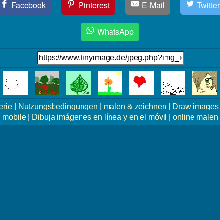
Facebook
Pinterest
E-Mail
Twitter
WhatsApp
erie
|
Nutzungsbedingungen
|
malen & zeichnen
|
Draw images 
mobile
|
Dibuja imágenes en línea y en el móvil
|
online malen