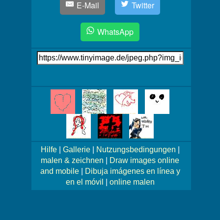
E-Mail
Twitter
WhatsApp
Link
auf's
Bild
Mehr
Bilder!
Hilfe
|
Gallerie
|
Nutzungsbedingungen
|
malen & zeichnen
|
Draw images online
and mobile
|
Dibuja imágenes en línea y
en el móvil
|
online malen