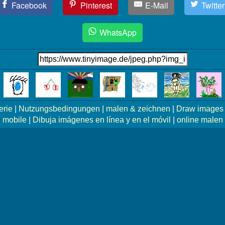
Facebook
Pinterest
E-Mail
Twitter
WhatsApp
erie
|
Nutzungsbedingungen
|
malen & zeichnen
|
Draw images 
mobile
|
Dibuja imágenes en línea y en el móvil
|
online malen