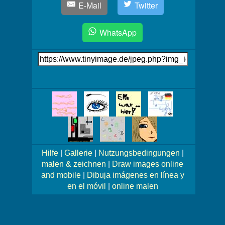
E-Mail
Twitter
WhatsApp
Link
auf's
Bild
Mehr
Bilder!
Hilfe
|
Gallerie
|
Nutzungsbedingungen
|
malen & zeichnen
|
Draw images online
and mobile
|
Dibuja imágenes en línea y
en el móvil
|
online malen