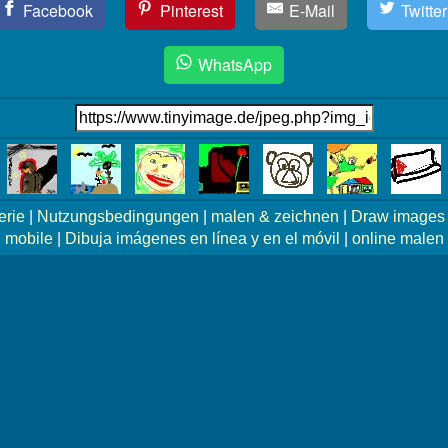
Facebook
Pinterest
E-Mail
Twitter
WhatsApp
erie
|
Nutzungsbedingungen
|
malen & zeichnen
|
Draw images 
mobile
|
Dibuja imágenes en línea y en el móvil
|
online malen