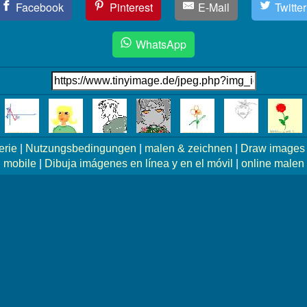
Facebook
Pinterest
E-Mail
Twitter
WhatsApp
erie
|
Nutzungsbedingungen
|
malen & zeichnen
|
Draw images 
mobile
|
Dibuja imágenes en línea y en el móvil
|
online malen