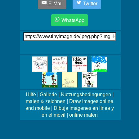
E-Mail
Twitter
WhatsApp
Link
auf's
Bild
Mehr
Bilder!
Hilfe
|
Gallerie
|
Nutzungsbedingungen
|
malen & zeichnen
|
Draw images online
and mobile
|
Dibuja imágenes en línea y
en el móvil
|
online malen