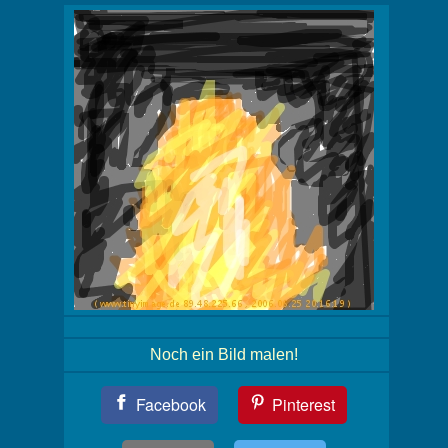
Noch ein Bild malen!
Teil
Facebook
Pinterest
Dein
Bild!