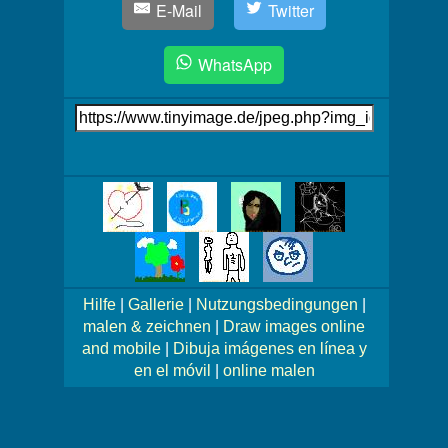
E-Mail
Twitter
WhatsApp
Link
auf's
Bild
Mehr
Bilder!
Hilfe
|
Gallerie
|
Nutzungsbedingungen
|
malen & zeichnen
|
Draw images online
and mobile
|
Dibuja imágenes en línea y
en el móvil
|
online malen