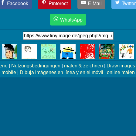
Facebook
Pinterest
E-Mail
Twitter
WhatsApp
erie
|
Nutzungsbedingungen
|
malen & zeichnen
|
Draw images 
mobile
|
Dibuja imágenes en línea y en el móvil
|
online malen