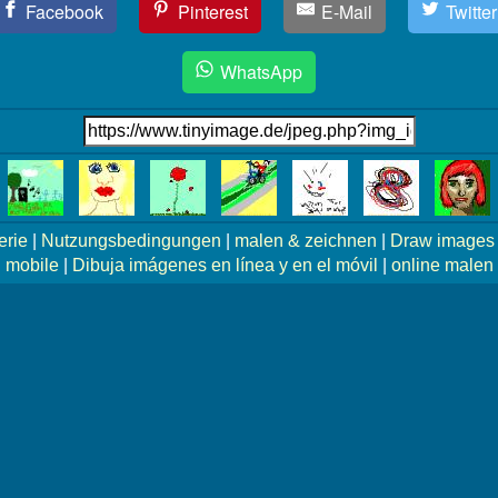
Facebook
Pinterest
E-Mail
Twitter
WhatsApp
erie
|
Nutzungsbedingungen
|
malen & zeichnen
|
Draw images 
mobile
|
Dibuja imágenes en línea y en el móvil
|
online malen