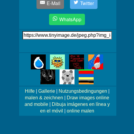
E-Mail
Twitter
WhatsApp
Link
auf's
Bild
Mehr
Bilder!
Hilfe
|
Gallerie
|
Nutzungsbedingungen
|
malen & zeichnen
|
Draw images online
and mobile
|
Dibuja imágenes en línea y
en el móvil
|
online malen