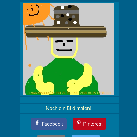
Noch ein Bild malen!
Teil
Facebook
Pinterest
Dein
Bild!