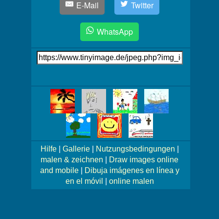
E-Mail
Twitter
WhatsApp
Link
auf's
Bild
Mehr
Bilder!
Hilfe
|
Gallerie
|
Nutzungsbedingungen
|
malen & zeichnen
|
Draw images online
and mobile
|
Dibuja imágenes en línea y
en el móvil
|
online malen