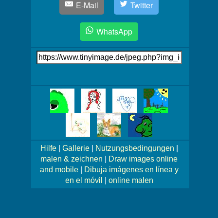
E-Mail
Twitter
WhatsApp
Link
auf's
Bild
Mehr
Bilder!
Hilfe
|
Gallerie
|
Nutzungsbedingungen
|
malen & zeichnen
|
Draw images online
and mobile
|
Dibuja imágenes en línea y
en el móvil
|
online malen