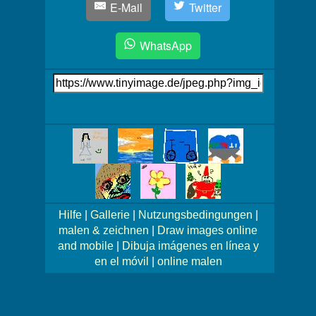
E-Mail
Twitter
WhatsApp
Link
auf's
Bild
Mehr
Bilder!
Hilfe
|
Gallerie
|
Nutzungsbedingungen
|
malen & zeichnen
|
Draw images online
and mobile
|
Dibuja imágenes en línea y
en el móvil
|
online malen