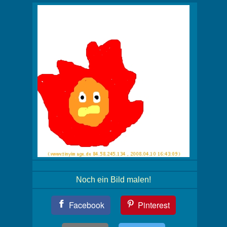
Noch ein Bild malen!
Teil
Facebook
Pinterest
Dein
Bild!