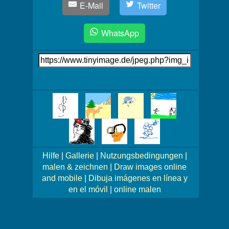
E-Mail
Twitter
WhatsApp
Link
auf's
Bild
Mehr
Bilder!
Hilfe
|
Gallerie
|
Nutzungsbedingungen
|
malen & zeichnen
|
Draw images online
and mobile
|
Dibuja imágenes en línea y
en el móvil
|
online malen