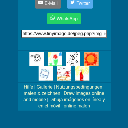
E-Mail
Twitter
WhatsApp
Link
auf's
Bild
Mehr
Bilder!
Hilfe
|
Gallerie
|
Nutzungsbedingungen
|
malen & zeichnen
|
Draw images online
and mobile
|
Dibuja imágenes en línea y
en el móvil
|
online malen