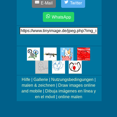
E-Mail
Twitter
WhatsApp
Link
auf's
Bild
Mehr
Bilder!
Hilfe
|
Gallerie
|
Nutzungsbedingungen
|
malen & zeichnen
|
Draw images online
and mobile
|
Dibuja imágenes en línea y
en el móvil
|
online malen