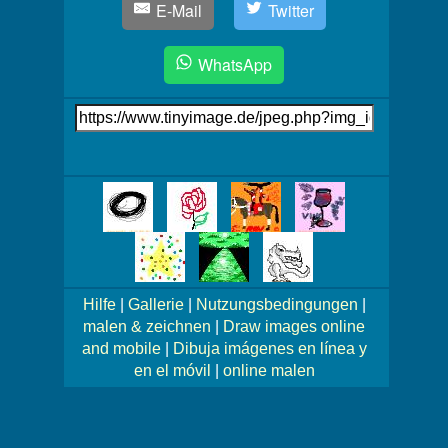
E-Mail
Twitter
WhatsApp
Link
auf's
Bild
Mehr
Bilder!
Hilfe
|
Gallerie
|
Nutzungsbedingungen
|
malen & zeichnen
|
Draw images online
and mobile
|
Dibuja imágenes en línea y
en el móvil
|
online malen