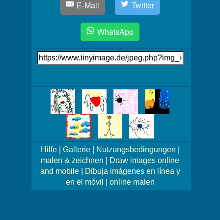
E-Mail
Twitter
WhatsApp
Link
auf's
Bild
Mehr
Bilder!
Hilfe
|
Gallerie
|
Nutzungsbedingungen
|
malen & zeichnen
|
Draw images online
and mobile
|
Dibuja imágenes en línea y
en el móvil
|
online malen