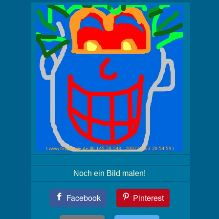
Noch ein Bild malen!
Teil
Facebook
Pinterest
Dein
Bild!