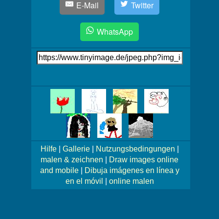
E-Mail
Twitter
WhatsApp
Link
auf's
Bild
Mehr
Bilder!
Hilfe
|
Gallerie
|
Nutzungsbedingungen
|
malen & zeichnen
|
Draw images online
and mobile
|
Dibuja imágenes en línea y
en el móvil
|
online malen