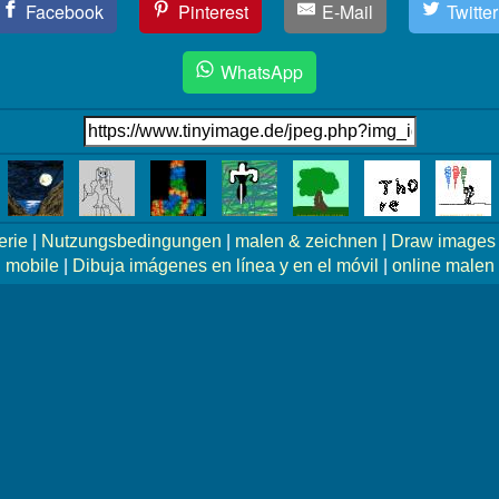
Facebook
Pinterest
E-Mail
Twitter
WhatsApp
erie
|
Nutzungsbedingungen
|
malen & zeichnen
|
Draw images 
mobile
|
Dibuja imágenes en línea y en el móvil
|
online malen