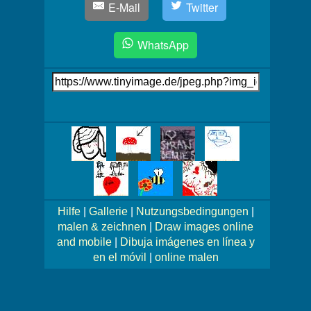
E-Mail
Twitter
WhatsApp
Link
auf's
Bild
Mehr
Bilder!
Hilfe
|
Gallerie
|
Nutzungsbedingungen
|
malen & zeichnen
|
Draw images online
and mobile
|
Dibuja imágenes en línea y
en el móvil
|
online malen