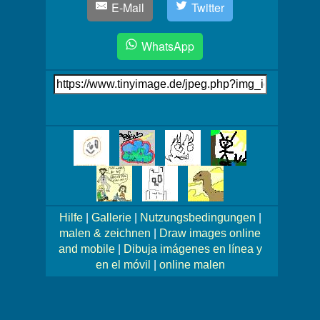
E-Mail
Twitter
WhatsApp
Link
auf's
Bild
Mehr
Bilder!
Hilfe
|
Gallerie
|
Nutzungsbedingungen
|
malen & zeichnen
|
Draw images online
and mobile
|
Dibuja imágenes en línea y
en el móvil
|
online malen